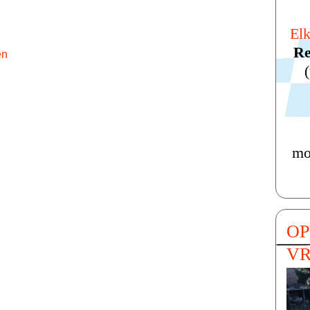
El
Re
mog
OP
VR